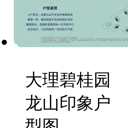
大理碧桂园
龙山印象户
型图