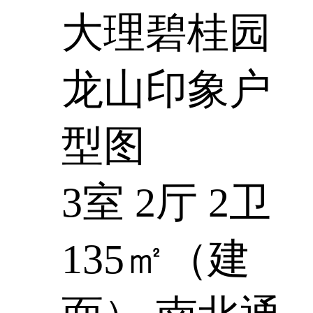
大理碧桂园
龙山印象户
型图
3室 2厅 2卫
135㎡（建