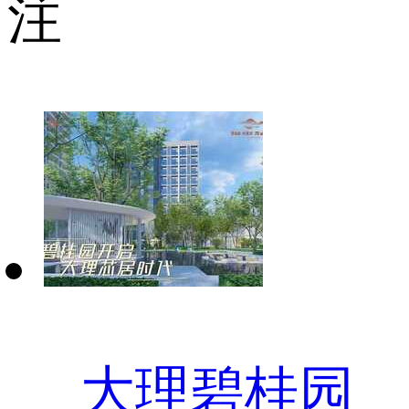
注
大理碧桂园