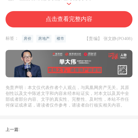
数据显示，4月全国70个城市新建商
点击查看完整内容
品住宅价格指数环比涨幅为-0.1%。广东
省住房政策研究中心首席研究员李宇嘉指
标签：
【责编】 张文静(PO408)
房价
房地产
楼市
出，当月新房房价指数表现较弱，主要原
因在于，4月份进入小阳春后的销售淡
季。
具体来看，4月一线城市新建商品住
免责声明：本文仅代表作者个人观点，与凤凰网房产无关。其原
创性以及文中陈述文字和内容未经本站证实，对本文以及其中全
宅销售价格环比由上月上涨0.1%转为持
部或者部分内容、文字的真实性、完整性、及时性，本站不作任
平，二线城市新建商品住宅销售价格环比
何保证或承诺，请读者仅作参考，请读者自行核实相关内容。
持平；三线城市新建商品住宅销售价格环
比下降0.2%，降幅与上月相同。
上一篇: