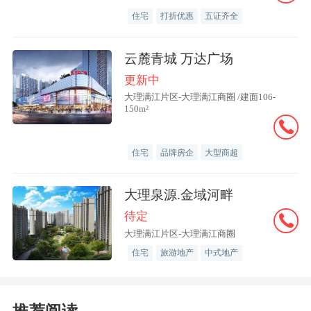
住宅
打折优惠
五证齐全
“4月一线城市之间的行情也出现分
化，北京和上海新房上涨，显示出这两个
云麓青城 万达广场
城市的房地产市场仍有一定的支撑因素。
更新中
尤其是上海一二手房整体热度仍出现微
大理满江片区-大理满江商圈 /建面106-
150m²
涨，4 月上海新房市场在高端改善项目带
动下呈现热度持续上涨。这一方面得益于
住宅
品牌房企
大型商超
其独特的城市地位和市场需求结构，同时
也与其强化核心区域新房供给有一定关
大理泉源.金域河畔
系。”58安居客研究院院长张波认为。
待定
大理满江片区-大理满江商圈
二手房市场的调整更为明显。4月70
住宅
旅游地产
中式地产
城二手房价格指数环比下跌0.4%，相比上
月-0.2%的数值，跌幅明显扩大。其中，