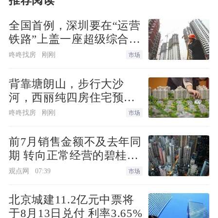
推荐阅读
一线城市二手住宅销售价格由涨转跌，环
比下降0.2%，上月为上涨0.2%；二、三线
全国首例，深圳要在“运营
城市二手住宅销售价格环比均下降0.4%，
铁路”上盖一座超级综合
降幅比上月分别扩大0.2个和0.1个百分
体！
咚咚找房
刚刚
市场
点。
背靠塘朗山，步行大沙
河，西丽纯四房住宅预备
“市场交易行情转淡，一定程度与季
上新
节性因素有关，按往年行情，进入二季度
咚咚找房
刚刚
市场
房价走势会有所转弱。再者，好房子在新
前7月销售金额不及去年同
房市场供应增加，对二手住房形成一定冲
期 转向正常经营的碧桂园
击。”李宇嘉表示，随着新房供给侧改革
仍要面对难题
观点网
07:39
市场
见效，新房带动二手房交易循环加速，置
换需求开始加速交易，对二手房价格止跌
北京城建11.2亿元中票将
具有积极效果。
于8月13日兑付 利率3.65%