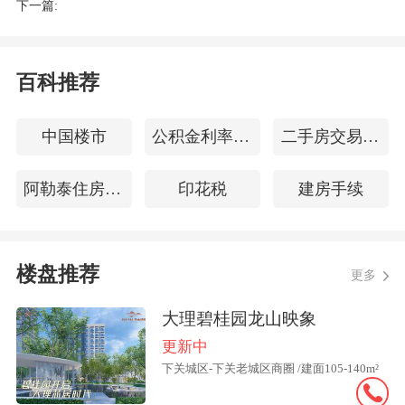
下一篇:
而房价指数上涨前5位的城市为，大
连、上海、
天津
、杭州和
太原
。
百科推荐
“当前主要有两类城市的市场比较坚
挺。一类为城市能级很高的城市，如上海
中国楼市
公积金利率下调
二手房交易贷款流程
和杭州；另外一类是天津和太原这种供求
指标相对比较稳定的城市。”
易居
研究院
阿勒泰住房公积金查询
印花税
建房手续
副院长严跃进表示。
楼盘推荐
值得关注的是，一线城市新房价格结
更多
束了连续4个月上涨态势。其中，上海领
大理碧桂园龙山映象
涨一线城市，环比涨幅为0.5%，其次是北
更新中
京环比上涨0.1%，广州、深圳分别下降0.
下关城区-下关老城区商圈 /建面105-140m²
2%和0.1%。